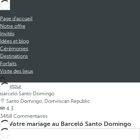
Page d’accueil
Notre offre
Invités
Idées et blog
Cérémonies
Destinations
Forfaits
Visite des lieux
Retour
Barceló Santo Domingo
Santo Domingo, Dominican Republic
4.3
3468 Commentaires
Votre mariage au Barceló Santo Domingo