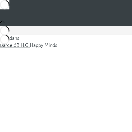
Ces dans
Barceló
B.H.G.
Happy Minds