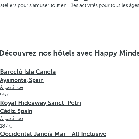
 ateliers pour s'amuser tout en
Des activités pour tous les âge
Découvrez nos hôtels avec Happy Mind
Barceló Isla Canela
Ayamonte, Spain
À partir de
95
Royal Hideaway Sancti Petri
Cádiz, Spain
À partir de
187
Occidental Jandía Mar - All Inclusive