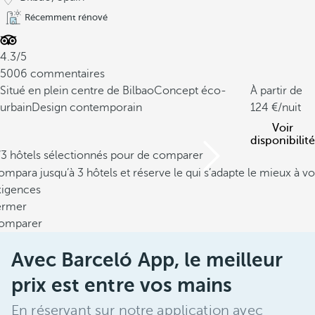
Récemment rénové
4.3/5
5006 commentaires
Situé en plein centre de Bilbao
Concept éco-
À partir de
urbain
Design contemporain
124
/nuit
Voir
disponibilité
/3 hôtels sélectionnés pour de comparer
mpara jusqu’à 3 hôtels et réserve le qui s’adapte le mieux à vo
xigences
ermer
omparer
Avec Barceló App, le meilleur
prix est entre vos mains
En réservant sur notre application avec