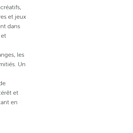
créatifs,
es et jeux
nt dans
 et
nges, les
amitiés. Un
 de
érêt et
tant en