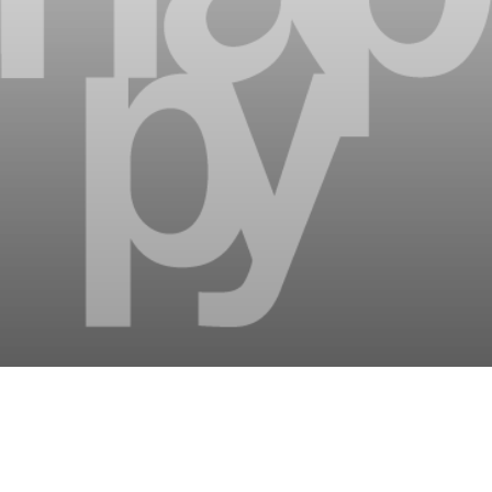
inment : mille manières de
vacances