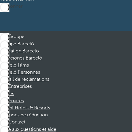
M’abonner
Groupe
Groupe Barceló
Fondation Barcelo
Vacaciones Barceló
Barceló Films
Barceló Personnes
Portail de réclamations
Entreprises
Affiliés
Partenaires
Dorint Hotels & Resorts
Coupons de réduction
Contact
Foire aux questions et aide