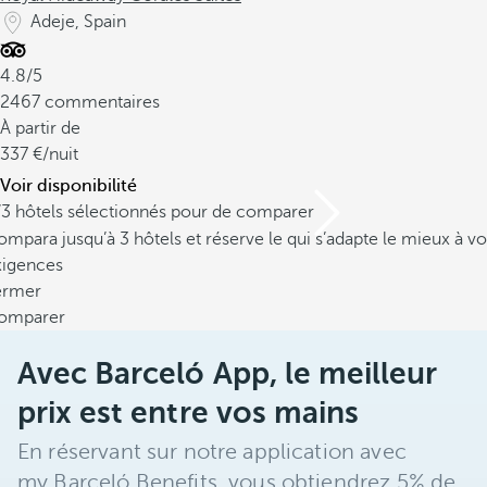
Adeje, Spain
4.8/5
2467 commentaires
À partir de
337
/nuit
Voir disponibilité
/3 hôtels sélectionnés pour de comparer
mpara jusqu’à 3 hôtels et réserve le qui s’adapte le mieux à vo
xigences
ermer
omparer
Avec Barceló App, le meilleur
prix est entre vos mains
En réservant sur notre application avec
my Barceló Benefits, vous obtiendrez 5% de