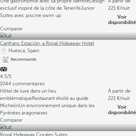
Une gastronomie avec sa propre identité
Design
À partir de
exclusif inspiré de la côte de Tenerife
Junior
221
/nuit
Suites avec piscine swim up
Voir
disponibilité
Comparer
Canfranc Estación, a Royal Hideaway Hotel
Huesca, Spain
Recommandé
4.5/5
1044 commentaires
Hôtel de luxe dans un lieu
À partir de
emblématique
Restaurant étoilé au guide
221
/nuit
Michelin
Un environnement unique dans les
Voir
disponibilité
Pyrénées aragonaises
Comparer
Royal Hideaway Corales Suites