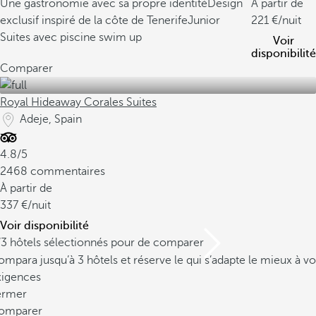
Une gastronomie avec sa propre identité
Design
À partir de
exclusif inspiré de la côte de Tenerife
Junior
221
/nuit
Suites avec piscine swim up
Voir
disponibilité
Comparer
Royal Hideaway Corales Suites
Adeje, Spain
4.8/5
2468 commentaires
À partir de
337
/nuit
Voir disponibilité
/3 hôtels sélectionnés pour de comparer
mpara jusqu’à 3 hôtels et réserve le qui s’adapte le mieux à vo
xigences
ermer
omparer