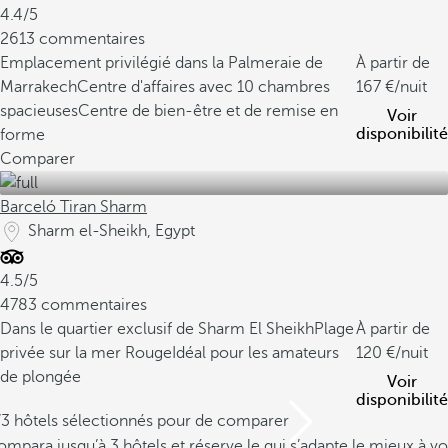
4.4/5
2613 commentaires
Emplacement privilégié dans la Palmeraie de
À partir de
Marrakech
Centre d'affaires avec 10 chambres
167
/nuit
spacieuses
Centre de bien-être et de remise en
Voir
disponibilité
forme
Comparer
Barceló Tiran Sharm
Sharm el-Sheikh, Egypt
4.5/5
4783 commentaires
Dans le quartier exclusif de Sharm El Sheikh
Plage
À partir de
privée sur la mer Rouge
Idéal pour les amateurs
120
/nuit
de plongée
Voir
disponibilité
/3 hôtels sélectionnés pour de comparer
mpara jusqu’à 3 hôtels et réserve le qui s’adapte le mieux à vo