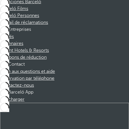
Vacaciones Barceló
Barceló Films
Barceló Personnes
Portail de réclamations
Entreprises
Affiliés
Partenaires
Dorint Hotels & Resorts
Coupons de réduction
Contact
Foire aux questions et aide
Réservation par téléphone
Contactez-nous
Barceló App
Télécharger