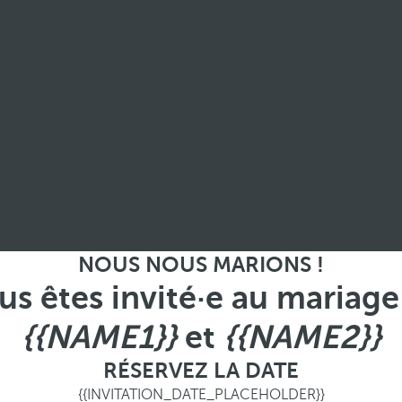
NOUS NOUS MARIONS !
us êtes invité·e au mariage
{{NAME1}}
et
{{NAME2}}
RÉSERVEZ LA DATE
{{INVITATION_DATE_PLACEHOLDER}}