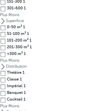
151-300
1
r
301-600
1
o
Plus
Moins
w
Superficie
k
0-50 m²
1
e
51-100 m²
1
y
101-200 m²
1
t
201-300 m²
1
o
n
+300 m²
1
a
Plus
Moins
v
Distribution
i
Théâtre
1
g
Classe
1
a
Impérial
1
t
Banquet
1
e
Cocktail
1
t
Plus
Moins
o