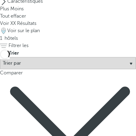
Caractéristiques
t
Plus
Moins
h
Tout effacer
e
Voir
XX
Résultats
f
Voir sur le plan
i
1
hôtels
r
Filtrer les
s
t
Trier
o
p
Comparer
t
i
o
n
o
n
t
h
e