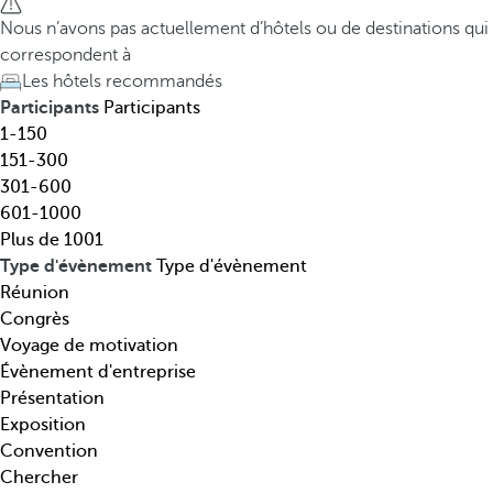
t
h
Nous n’avons pas actuellement d’hôtels ou de destinations qui
i
e
correspondent à
n
d
Les hôtels recommandés
a
o
Participants
Participants
t
w
1-150
i
n
151-300
o
a
301-600
n
r
601-1000
,
r
Plus de 1001
t
o
Type d'évènement
Type d'évènement
h
w
Réunion
é
k
Congrès
m
e
Voyage de motivation
a
y
Évènement d'entreprise
t
o
Présentation
i
p
Exposition
q
e
Convention
u
n
Chercher