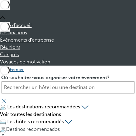
Page d’accueil
Destinations
Évènements d'entreprise
Réunions
Congrès
Voyages de motivation
Fermer
H
P
Où souhaitez-vous organiser votre événement?
ô
r
t
e
e
s
l
s
Les destinations recommandées
,
i
Voir toutes les destinations
d
n
Les hôtels recommandés
e
g
Destinos recomendados
s
t