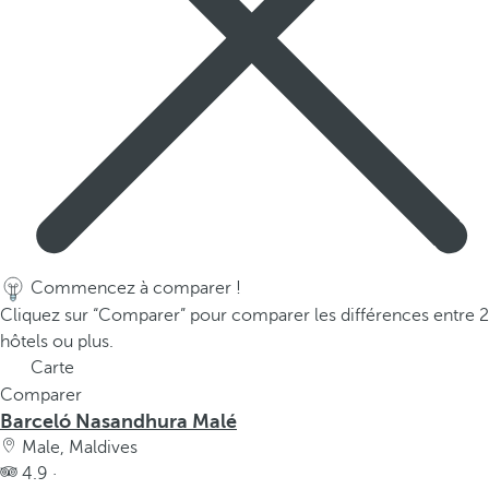
p
o
p
u
p
.
Commencez à comparer !
Cliquez sur “Comparer” pour comparer les différences entre 2
hôtels ou plus.
Carte
Comparer
Barceló Nasandhura Malé
Male, Maldives
4.9 ·