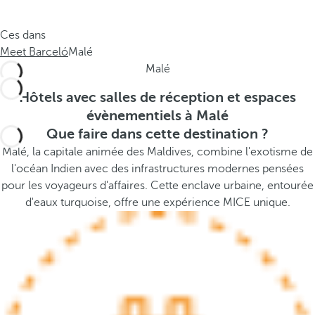
e
s
.
t
Ces dans
.
h
Meet Barceló
Malé
.
e
Malé
p
o
Hôtels avec salles de réception et espaces
p
évènementiels à Malé
u
Que faire dans cette destination ?
p
Malé, la capitale animée des Maldives, combine l'exotisme de
a
l'océan Indien avec des infrastructures modernes pensées
n
pour les voyageurs d'affaires. Cette enclave urbaine, entourée
d
d'eaux turquoise, offre une expérience MICE unique.
m
o
v
e
s
f
o