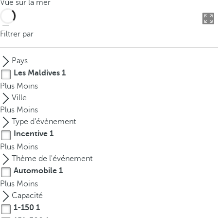
Vue sur la mer
o
u
c
Filtrer par
a
n
Pays
p
Les Maldives
1
r
Plus
Moins
e
Ville
s
Plus
Moins
s
Type d'évènement
t
Incentive
1
h
Plus
Moins
e
Thème de l'événement
d
o
Automobile
1
w
Plus
Moins
n
Capacité
a
1-150
1
r