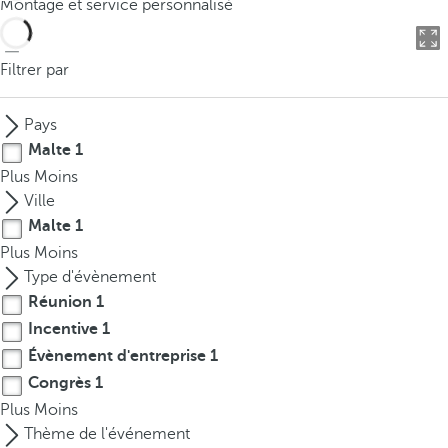
Montage et service personnalisé
o
u
c
Filtrer par
a
n
Pays
p
Malte
1
r
Plus
Moins
e
Ville
s
Malte
1
s
Plus
Moins
t
Type d'évènement
h
Réunion
1
e
d
Incentive
1
o
Évènement d'entreprise
1
w
Congrès
1
n
Plus
Moins
a
Thème de l'événement
r