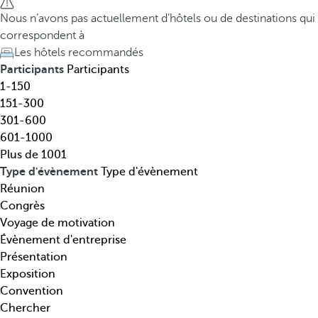
t
h
Nous n’avons pas actuellement d’hôtels ou de destinations qui
i
e
correspondent à
n
d
Les hôtels recommandés
a
o
Participants
Participants
t
w
1-150
i
n
151-300
o
a
301-600
n
r
601-1000
,
r
Plus de 1001
t
o
Type d'évènement
Type d'évènement
h
w
Réunion
é
k
Congrès
m
e
Voyage de motivation
a
y
Évènement d'entreprise
t
o
Présentation
i
p
Exposition
q
e
Convention
u
n
Chercher