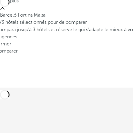
Voir plus
Barceló Fortina Malta
/3 hôtels sélectionnés pour de comparer
mpara jusqu’à 3 hôtels et réserve le qui s’adapte le mieux à vo
xigences
ermer
omparer