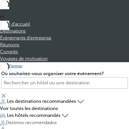
Page d’accueil
Destinations
Évènements d'entreprise
Réunions
Congrès
Voyages de motivation
Fermer
H
P
Où souhaitez-vous organiser votre événement?
ô
r
t
e
e
s
l
s
Les destinations recommandées
,
i
Voir toutes les destinations
d
n
Les hôtels recommandés
e
g
Destinos recomendados
s
t