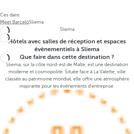
e
s
.
t
Ces dans
.
h
Meet Barceló
Sliema
.
e
Sliema
p
o
Hôtels avec salles de réception et espaces
p
évènementiels à Sliema
u
Que faire dans cette destination ?
p
Sliema, sur la côte nord-est de Malte, est une destination
a
moderne et cosmopolite. Située face à La Valette, ville
n
classée au patrimoine mondial, elle offre une atmosphère
d
inspirante pour les événements d'entreprise.
m
o
v
e
s
f
o