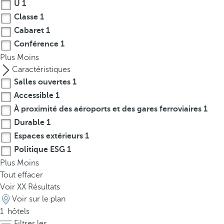
t
U
1
h
Classe
1
e
Cabaret
1
f
Conférence
1
i
Plus
Moins
r
Caractéristiques
s
Salles ouvertes
1
t
Accessible
1
o
À proximité des aéroports et des gares ferroviaires
1
p
Durable
1
t
i
Espaces extérieurs
1
o
Politique ESG
1
n
Plus
Moins
o
Tout effacer
n
Voir
XX
Résultats
t
Voir sur le plan
h
1
hôtels
e
Filtrer les