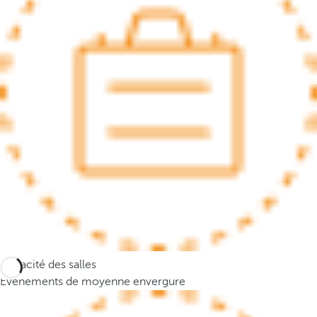
.
A
f
t
e
r
e
n
t
e
r
i
n
g
t
Capacité des salles
h
Événements de moyenne envergure
r
e