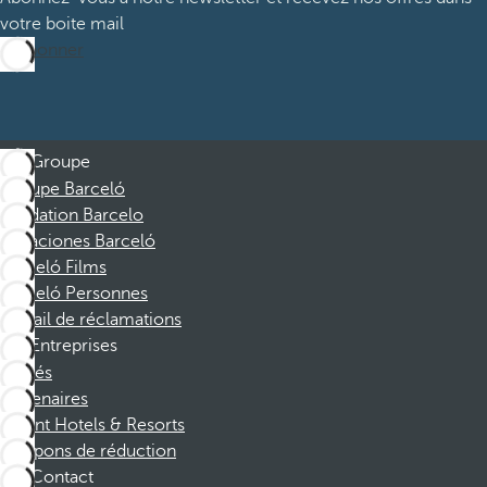
votre boite mail
M’abonner
Groupe
Groupe Barceló
Fondation Barcelo
Vacaciones Barceló
Barceló Films
Barceló Personnes
Portail de réclamations
Entreprises
Affiliés
Partenaires
Dorint Hotels & Resorts
Coupons de réduction
Contact