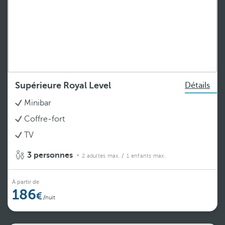
Supérieure Royal Level
Détails
Minibar
Coffre-fort
TV
3 personnes
2 adultes max.
/ 1 enfants max.
À partir de
186
/nuit