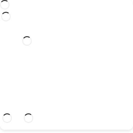
Vous souhaitez célébrer votre
mariage dans cet hôtel de rêve
?
Découvrez un lieu idyllique et un hôtel
avec tout ce dont vous avez besoin pour
sceller votre union.
En savoir plus