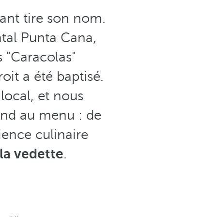
ant tire son nom.
ntal Punta Cana,
s "Caracolas"
oit a été baptisé.
local, et nous
end au menu : de
ience culinaire
 la vedette
.