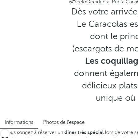
Barceló
Occidental Punta Cana
Dès votre arrivé
Le Caracolas es
dont le prin
(escargots de mer
Les coquilla
donnent égaleme
délicieux plat
unique où
Informations
Photos de l'espace
Si vous songez à réserver un
dîner très spécial
lors de votre s