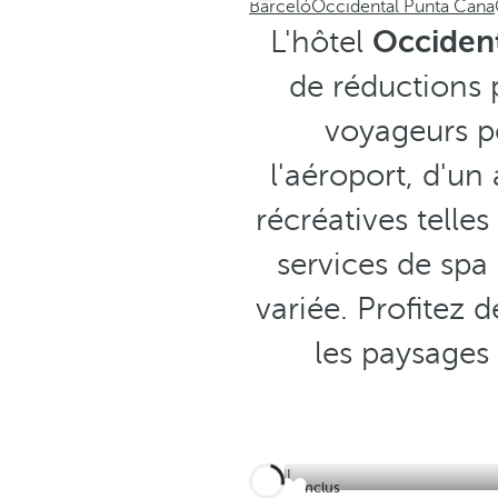
Barceló
Occidental Punta Cana
L'hôtel
Occiden
de réductions p
voyageurs po
l'aéroport, d'un 
récréatives telles
services de spa
variée. Profitez 
les paysages
Tout Inclus