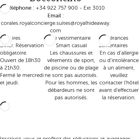
Téléphone :
+34 922 757 900 - Ext 3010
Email :
corales.royalconcierge.suites@royalhideaway.
com
Horaires
Code vestimentaire
Intolérances
Dîner. Réservation
Smart casual
alimentaires
obligatoire.
Les chaussures et
En cas d’allergie
Ouvert de 18h30
vêtements de sport,
ou d’intolérance
à 21h30.
de piscine ou de plage
à un aliment,
Fermé le mercredi
ne sont pas autorisés.
veuillez
et jeudi.
Pour les hommes, les
contacter l'hôtel
débardeurs ne sont
avant d'effectuer
pas autorisés.
la réservation.
Inscrivez-vous et profitez des réductions et avantages