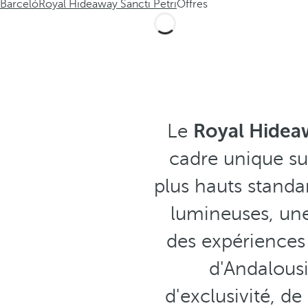
Barceló
Royal Hideaway Sancti Petri
Offres
Le
Royal Hideaw
cadre unique sur
plus hauts standa
lumineuses, une
des expériences 
d'Andalous
d'exclusivité, de