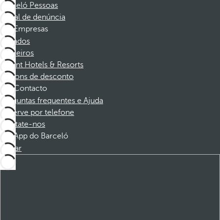
Barceló Pessoas
Canal de denúncia
Empresas
Afiliados
Parceiros
Dorint Hotels & Resorts
Cupons de desconto
Contacto
Perguntas frequentes e Ajuda
Reserve por telefone
Contate-nos
App do Barceló
Baixar