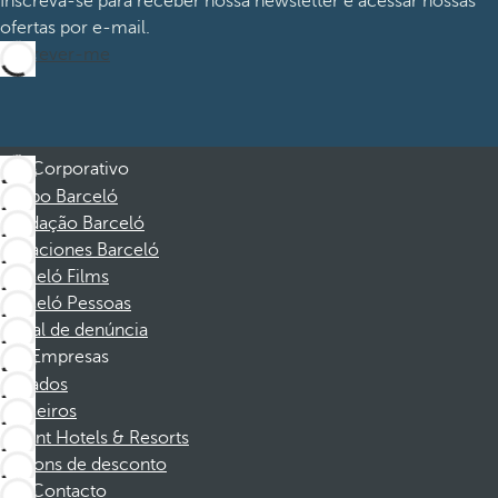
Inscreva-se para receber nossa newsletter e acessar nossas
ofertas por e-mail.
Inscrever-me
Corporativo
Grupo Barceló
Fundação Barceló
Vacaciones Barceló
Barceló Films
Barceló Pessoas
Canal de denúncia
Empresas
Afiliados
Parceiros
Dorint Hotels & Resorts
Cupons de desconto
Contacto