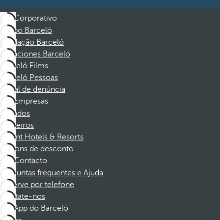
Corporativo
Grupo Barceló
Fundação Barceló
Vacaciones Barceló
Barceló Films
Barceló Pessoas
Canal de denúncia
Empresas
Afiliados
Parceiros
Dorint Hotels & Resorts
Cupons de desconto
Contacto
Perguntas frequentes e Ajuda
Reserve por telefone
Contate-nos
App do Barceló