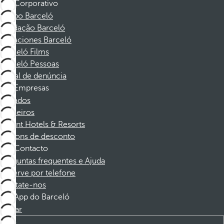
Corporativo
Grupo Barceló
Fundação Barceló
Vacaciones Barceló
Barceló Films
Barceló Pessoas
Canal de denúncia
Empresas
Afiliados
Parceiros
Dorint Hotels & Resorts
Cupons de desconto
Contacto
Perguntas frequentes e Ajuda
Reserve por telefone
Contate-nos
App do Barceló
Baixar