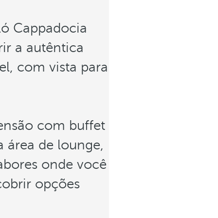
eló Cappadocia
ir a autêntica
, com vista para
ensão com buffet
a área de lounge,
sabores onde você
cobrir opções