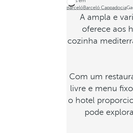
Estes em
Barceló
Barceló Cappadocia
Ga
A ampla e var
oferece aos h
cozinha mediter
Com um restaura
livre e menu fix
o hotel proporci
pode explora