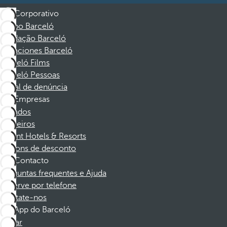
Corporativo
Grupo Barceló
Fundação Barceló
Vacaciones Barceló
Barceló Films
Barceló Pessoas
Canal de denúncia
Empresas
Afiliados
Parceiros
Dorint Hotels & Resorts
Cupons de desconto
Contacto
Perguntas frequentes e Ajuda
Reserve por telefone
Contate-nos
App do Barceló
Baixar