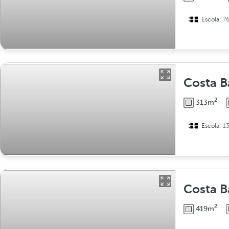
Escola:
7
Costa Ba
2
313m
Escola:
1
Costa Bas
2
419m