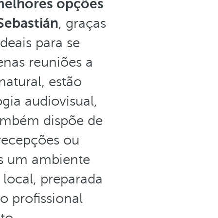
melhores opções
Sebastián
, graças
deais para se
enas reuniões a
atural, estão
gia audiovisual,
também dispõe de
 recepções ou
tes um ambiente
 local, preparada
o profissional
to.