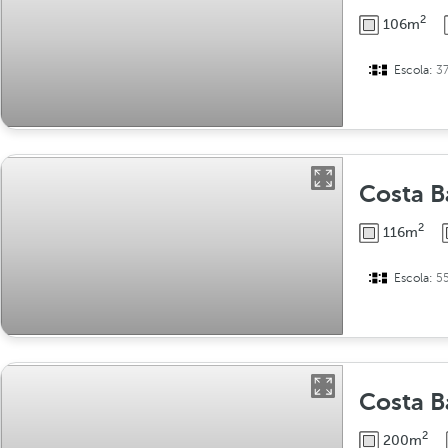
2
106m
Escola:
3
Costa B
2
116m
Escola:
5
Costa B
2
200m