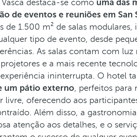
a Vasca destaca-se como
uma das 
ção de eventos e reuniões em San 
s de 1.500 m² de salas modulares, i
alquer tipo de evento, desde pequ
erências. As salas contam com luz n
rojetores e a mais recente tecnolo
experiência ininterrupta. O hotel 
e um pátio externo
, perfeitos para
r livre, oferecendo aos participan
ntraído. Além disso, a gastronomia
a atenção aos detalhes, e o serviç
rantem o sucesso de qualquer even