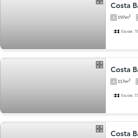
Costa B
2
197m
Escola:
7
Costa B
2
117m
Escola:
5
Costa Ba