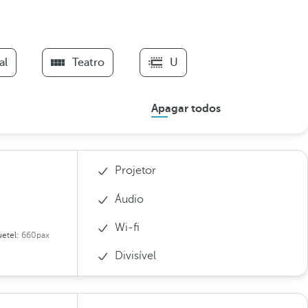
al
Teatro
U
Apagar todos
Projetor
Áudio
Wi-fi
etel:
660pax
Divisível