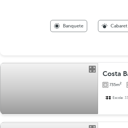
Banquete
Cabaret
Costa Bas
2
735m
Escola:
3