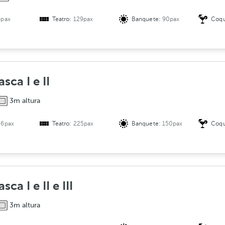
6pax
Teatro:
129pax
Banquete:
90pax
Coqu
sca I e II
3m altura
36pax
Teatro:
225pax
Banquete:
150pax
Coqu
ca I e II e III
3m altura