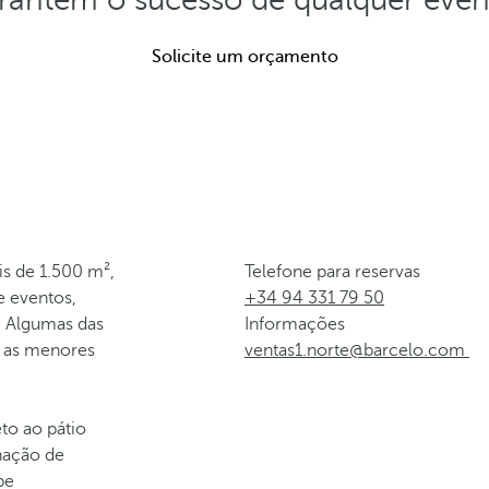
Solicite um orçamento
is de 1.500 m²,
Telefone para reservas
e eventos,
+34 94 331 79 50
. Algumas das
Informações
 as menores
ventas1.norte@barcelo.com
to ao pátio
nação de
pe