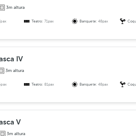
3m altura
7pax
Teatro:
71pax
Banquete:
48pax
Coqu
asca IV
3m altura
5pax
Teatro:
81pax
Banquete:
48pax
Coqu
asca V
3m altura