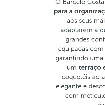
O Barceló Cost
para a organiza
aos seus mai
adaptarem a qu
grandes conf
equipadas com p
garantindo uma 
um
terraço 
coquetéis ao a
elegante e desco
com meticulos
ga