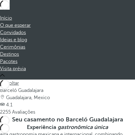
Início
O que esperar
Convidados
Ideias e blog
Cerimônias
Destinos
Pacotes
Visita prévia
Voltar
Barceló Guadalajara
Guadalajara, Mexico
4.1
2255 Avaliações
Seu casamento no Barceló Guadalajara
Experiência
gastronômica única
Alta gastronomia mexicana e internacional, combinando