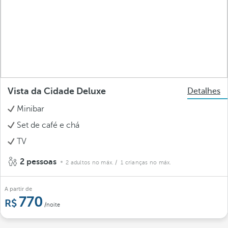
Vista da Cidade Deluxe
Detalhes
Minibar
Set de café e chá
TV
2 pessoas
2 adultos no máx.
/ 1 crianças no máx.
A partir de
770
/noite