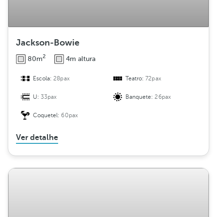
Jackson-Bowie
2
80m
4m altura
Escola:
28pax
Teatro:
72pax
U:
33pax
Banquete:
26pax
Coquetel:
60pax
Ver detalhe