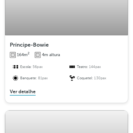
Príncipe-Bowie
2
164m
4m altura
Escola:
56pax
Teatro:
144pax
Banquete:
81pax
Coquetel:
130pax
Ver detalhe