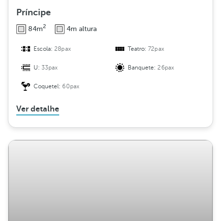
Príncipe
2
84m
4m altura
Escola:
28pax
Teatro:
72pax
U:
33pax
Banquete:
26pax
Coquetel:
60pax
Ver detalhe