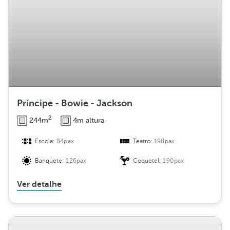
Príncipe - Bowie - Jackson
2
244m
4m altura
Escola:
84pax
Teatro:
198pax
Banquete:
126pax
Coquetel:
190pax
Ver detalhe