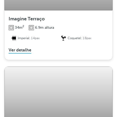
Imagine Terraço
2
34m
6.9m altura
Imperial:
14pax
Coquetel:
18pax
Ver detalhe