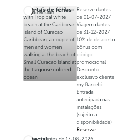
Ofertas de férias
Reserve dantes
Tudo incluído
de
01-07-2027
Viagem dantes
de
31-12-2027
10% de desconto
bônus com
código
promocional
Desconto
exclusivo cliente
my Barceló
Entrada
antecipada nas
instalações
(sujeito a
disponibilidade)
Reservar
Especial
Reserve dantes de
17-08-2026