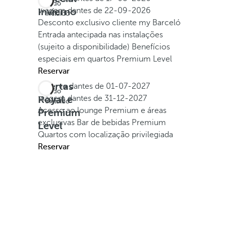
Tudo
Invierno
Viagem dantes de
22-09-2026
incluído
Desconto exclusivo cliente my Barceló
Entrada antecipada nas instalações
(sujeito a disponibilidade)
Benefícios
especiais em quartos Premium Level
Reservar
Ofertas
Reserve dantes de
01-07-2027
Tudo
Royal e
Viagem dantes de
31-12-2027
incluído
Acesso ao lounge Premium e áreas
Premium
exclusivas
Bar de bebidas Premium
Level
Quartos com localização privilegiada
Reservar