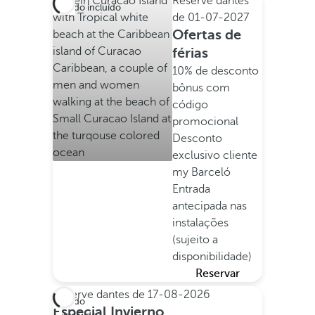
Reserve dantes
Tudo incluído
de
01-07-2027
Ofertas de
férias
10% de desconto
bônus com
código
promocional
Desconto
exclusivo cliente
my Barceló
Entrada
antecipada nas
instalações
(sujeito a
disponibilidade)
Reservar
Reserve dantes de
17-08-2026
Tudo
Especial Invierno