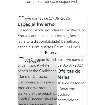
uma experiência inesquecível.
Reserve dantes de
17-08-2026
Tudo
Especial Invierno
incluído
Desconto exclusivo cliente my Barceló
Entrada antecipada nas instalações
(sujeito a disponibilidade)
Benefícios
especiais em quartos Premium Level
Reservar
Reserve dantes
Tudo incluído
de
01-07-2027
Ofertas de
férias
10% de desconto
bônus com
código
promocional