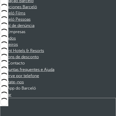
Fundação Barceló
Vacaciones Barceló
Barceló Films
Barceló Pessoas
Canal de denúncia
Empresas
Afiliados
Parceiros
Dorint Hotels & Resorts
Cupons de desconto
Contacto
Perguntas frequentes e Ajuda
Reserve por telefone
Contate-nos
App do Barceló
Baixar