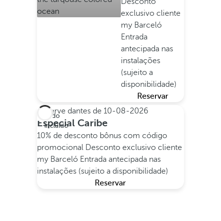
Desconto
exclusivo cliente
my Barceló
Entrada
antecipada nas
instalações
(sujeito a
disponibilidade)
Reservar
Reserve dantes de
10-08-2026
Tudo
Especial Caribe
incluído
10% de desconto bônus com código
promocional
Desconto exclusivo cliente
my Barceló
Entrada antecipada nas
instalações (sujeito a disponibilidade)
Reservar