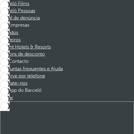
Barceló Films
Barceló Pessoas
Canal de denúncia
Empresas
Afiliados
Parceiros
Dorint Hotels & Resorts
Cupons de desconto
Contacto
Perguntas frequentes e Ajuda
Reserve por telefone
Contate-nos
App do Barceló
Baixar