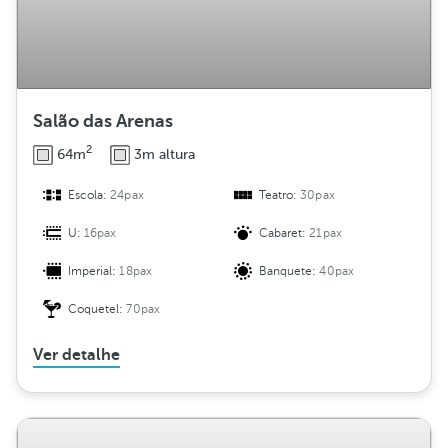
Salão das Arenas
2
64m
3m altura
Escola:
24pax
Teatro:
30pax
U:
16pax
Cabaret:
21pax
Imperial:
18pax
Banquete:
40pax
Coquetel:
70pax
Ver detalhe