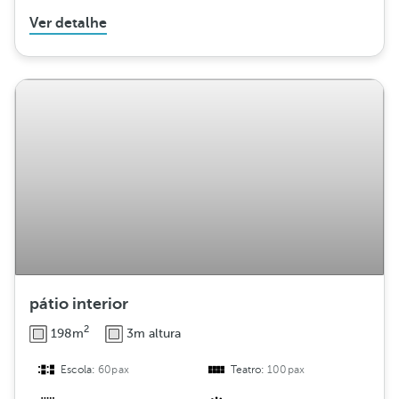
Ver detalhe
pátio interior
2
198m
3m altura
Escola:
60pax
Teatro:
100pax