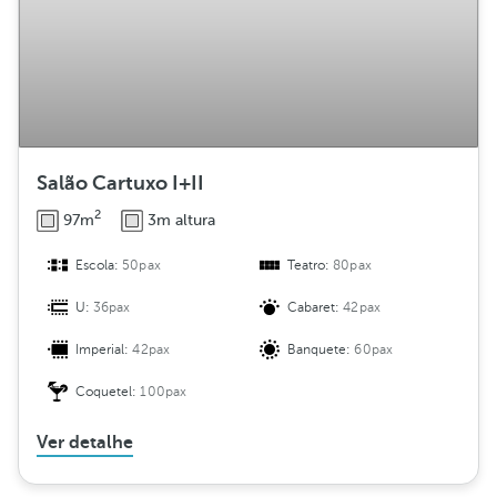
Salão Cartuxo I+II
2
97m
3m altura
Escola:
50pax
Teatro:
80pax
U:
36pax
Cabaret:
42pax
Imperial:
42pax
Banquete:
60pax
Coquetel:
100pax
Ver detalhe