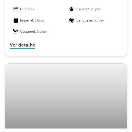
U:
16pax
Cabaret:
21pax
Imperial:
18pax
Banquete:
30pax
Coquetel:
50pax
Ver detalhe