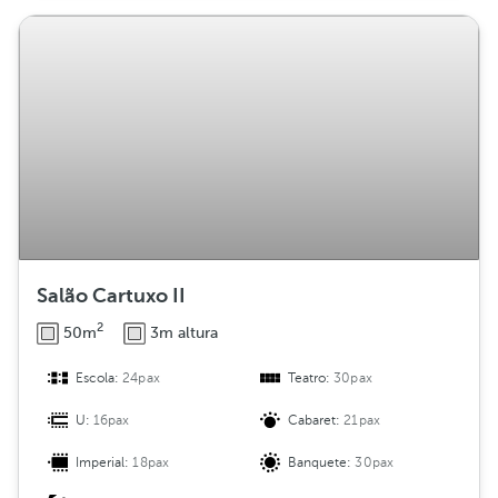
Salão Cartuxo II
2
50m
3m altura
Escola:
24pax
Teatro:
30pax
U:
16pax
Cabaret:
21pax
Imperial:
18pax
Banquete:
30pax