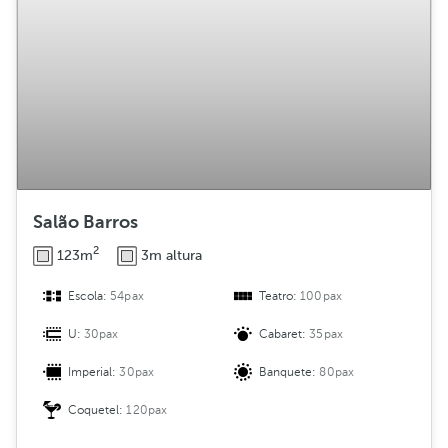
Salão Barros
2
123m
3m altura
Escola:
54pax
Teatro:
100pax
U:
30pax
Cabaret:
35pax
Imperial:
30pax
Banquete:
80pax
Coquetel:
120pax