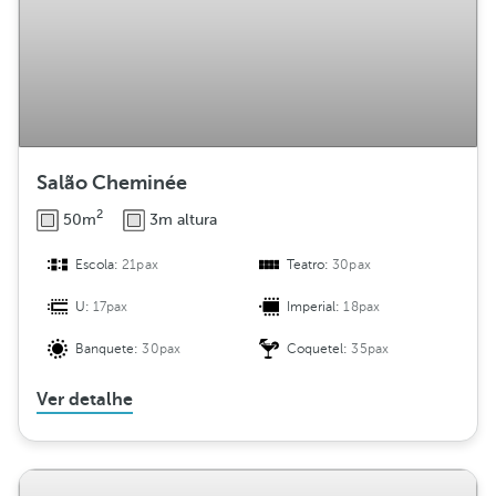
Salão Cheminée
2
50m
3m altura
Escola:
21pax
Teatro:
30pax
U:
17pax
Imperial:
18pax
Banquete:
30pax
Coquetel:
35pax
Ver detalhe