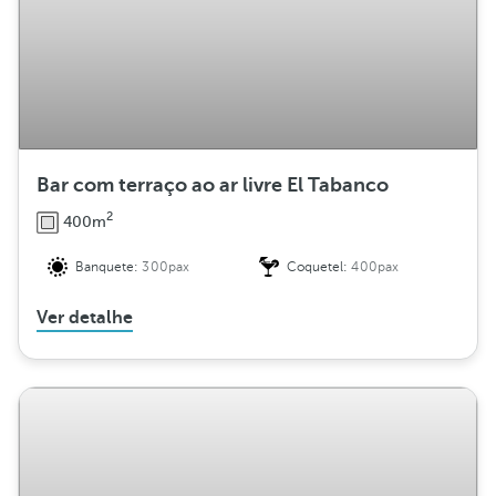
Bar com terraço ao ar livre El Tabanco
2
400m
Banquete:
300pax
Coquetel:
400pax
Ver detalhe