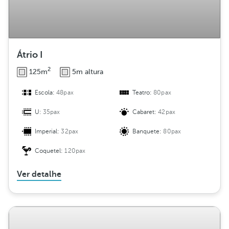
Átrio I
2
125m
5m altura
Escola:
48pax
Teatro:
80pax
U:
35pax
Cabaret:
42pax
Imperial:
32pax
Banquete:
80pax
Coquetel:
120pax
Ver detalhe