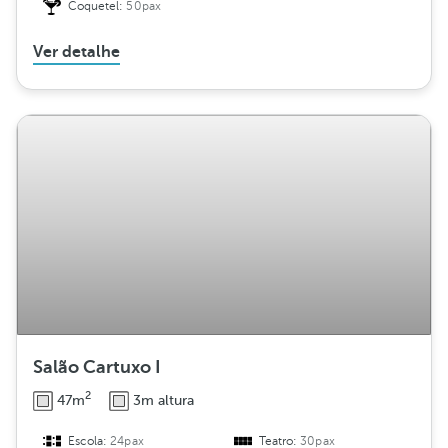
Coquetel:
50pax
Ver detalhe
Salão Cartuxo I
2
47m
3m altura
Escola:
24pax
Teatro:
30pax