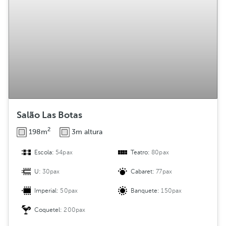
Salão Las Botas
2
198m
3m altura
Escola:
54pax
Teatro:
80pax
U:
30pax
Cabaret:
77pax
Imperial:
50pax
Banquete:
150pax
Coquetel:
200pax