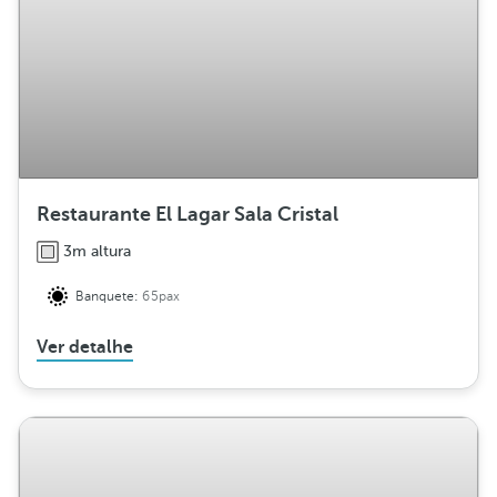
b
u
i
ç
ã
o
Restaurante El Lagar Sala Cristal
3m altura
Banquete:
65pax
Ver detalhe