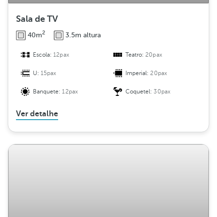
Sala de TV
2
40m
3.5m altura
Escola:
12pax
Teatro:
20pax
U:
15pax
Imperial:
20pax
Banquete:
12pax
Coquetel:
30pax
Ver detalhe