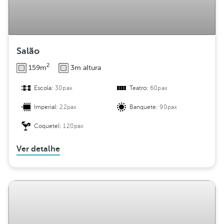
Salão
2
159m
3m altura
Escola:
30pax
Teatro:
60pax
Imperial:
22pax
Banquete:
90pax
Coquetel:
120pax
Ver detalhe