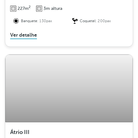
2
227m
3m altura
Banquete:
130pax
Coquetel:
200pax
Ver detalhe
Átrio III