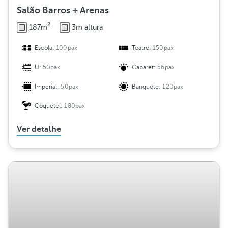
Salão Barros + Arenas
2
187m
3m altura
Escola:
100pax
Teatro:
150pax
U:
50pax
Cabaret:
56pax
Imperial:
50pax
Banquete:
120pax
Coquetel:
180pax
Ver detalhe