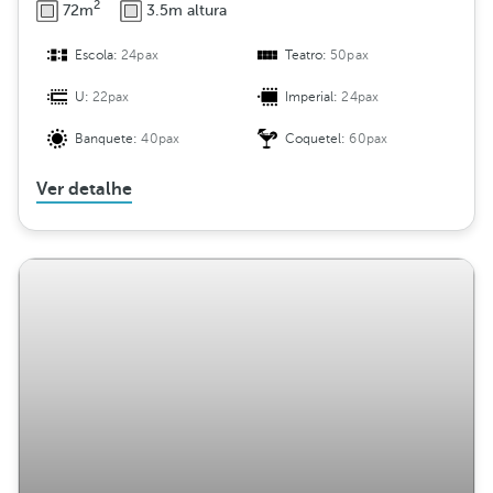
2
72m
3.5m altura
Escola:
24pax
Teatro:
50pax
U:
22pax
Imperial:
24pax
Banquete:
40pax
Coquetel:
60pax
Ver detalhe