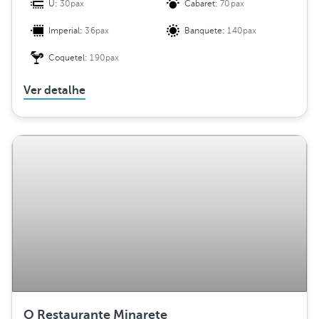
U:
30pax
Cabaret:
70pax
Imperial:
36pax
Banquete:
140pax
Coquetel:
190pax
Ver detalhe
O Restaurante Minarete