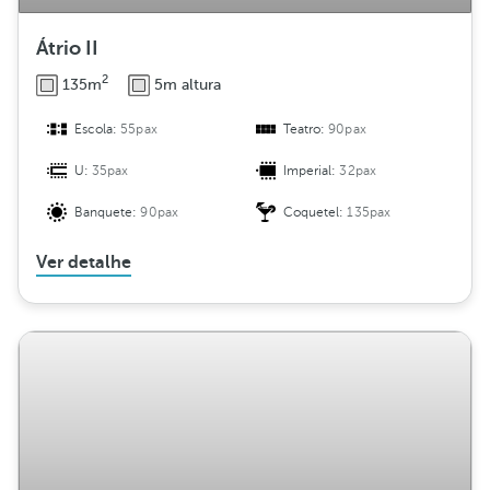
Átrio II
2
135m
5m altura
Escola:
55pax
Teatro:
90pax
U:
35pax
Imperial:
32pax
Banquete:
90pax
Coquetel:
135pax
Ver detalhe