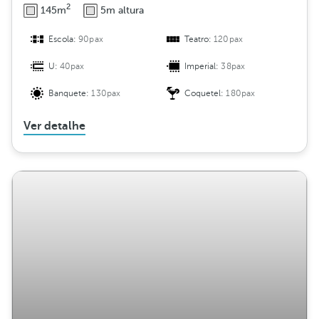
2
145m
5m altura
Escola:
90pax
Teatro:
120pax
U:
40pax
Imperial:
38pax
Banquete:
130pax
Coquetel:
180pax
Ver detalhe