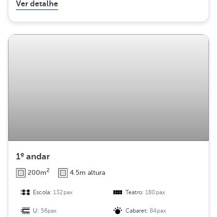
Ver detalhe
1º andar
2
200m
4.5m altura
Escola:
132pax
Teatro:
180pax
U:
56pax
Cabaret:
84pax