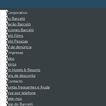
Corporativo
Grupo Barceló
Fundação Barceló
Vacaciones Barceló
Barceló Films
Barceló Pessoas
Canal de denúncia
Empresas
Afiliados
Parceiros
Dorint Hotels & Resorts
Cupons de desconto
Contacto
Perguntas frequentes e Ajuda
Reserve por telefone
Contate-nos
App do Barceló