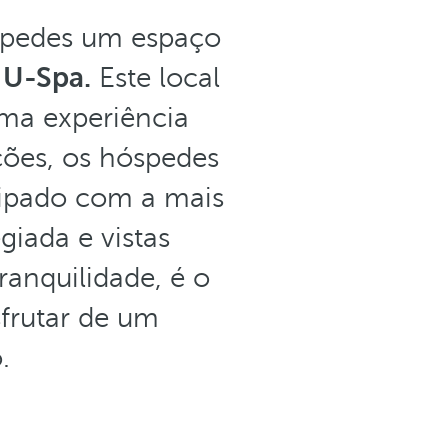
óspedes um espaço
o
U-Spa.
Este local
ma experiência
ções, os hóspedes
ipado com a mais
giada e vistas
anquilidade, é o
esfrutar de um
.