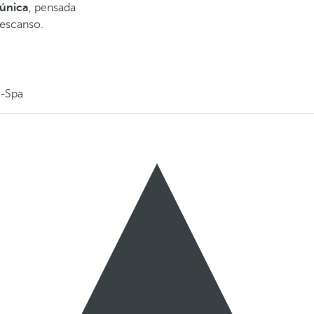
 única
, pensada
descanso.
U-Spa