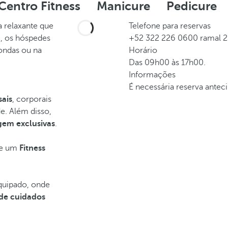
Centro Fitness
Manicure
Pedicure
 relaxante que
Telefone para reservas
i, os hóspedes
+52 322 226 0600 ramal 2
ondas ou na
Horário
Das 09h00 às 17h00.
Informações
É necessária reserva antec
sais
, corporais
e. Além disso,
gem exclusivas
.
ece um
Fitness
quipado, onde
 de cuidados