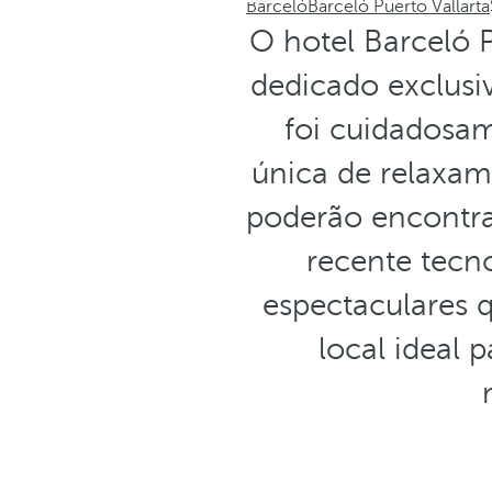
Barceló
Barceló Puerto Vallarta
O hotel Barceló 
dedicado exclusi
foi cuidadosa
única de relaxam
poderão encont
recente tecno
espectaculares 
local ideal p