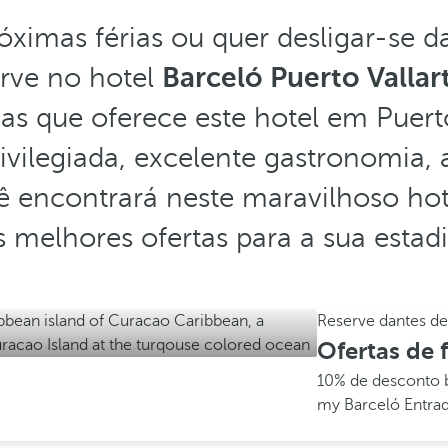
róximas férias ou quer desligar-se d
erve no hotel
Barceló Puerto Vallar
s que oferece este hotel em Puerto
ivilegiada, excelente gastronomia, 
cê encontrará neste maravilhoso ho
s melhores ofertas para a sua estadi
Reserve dantes d
Ofertas de f
10% de desconto
my Barceló
Entrad