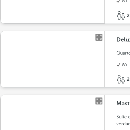
Wi-
2
Delu
Quarto
Wi-
2
Mast
Suíte 
verdad