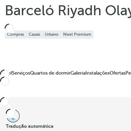
Barceló Riyadh Ola
Compras
Casais
Urbano
Nível Premium
Hotel
Serviços
Quartos de dormir
Galeria
Instalações
Ofertas
Pe
Tradução automática