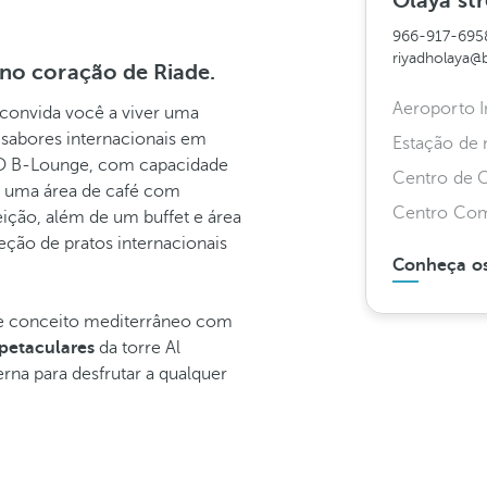
Olaya str
966-917-695
riyadholaya@
no coração de Riade.
Aeroporto I
convida você a viver uma
 sabores internacionais em
Estação de 
 O B-Lounge, com capacidade
Centro de 
ui uma área de café com
Centro Come
feição, além de um buffet e área
eção de pratos internacionais
Conheça os
e conceito mediterrâneo com
spetaculares
da torre Al
rna para desfrutar a qualquer