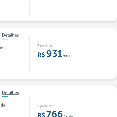
Detalhes
A partir de
um.
931
/noite
Detalhes
 de
A partir de
766
/noite