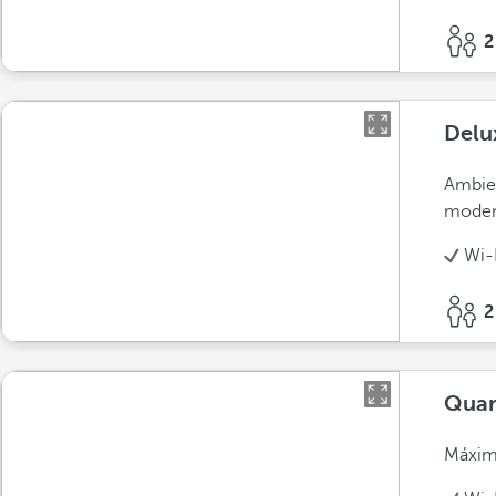
2
Delu
Ambien
moder
Wi-
2
Quar
Máximo