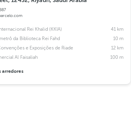
eet, 12432, Riyadh, Saudi Arabia
887
barcelo.com
nternacional Rei Khalid (KKIA)
41 km
metrô da Biblioteca Rei Fahd
10 m
Convenções e Exposições de Riade
12 km
rcial Al Faisaliah
100 m
 arredores