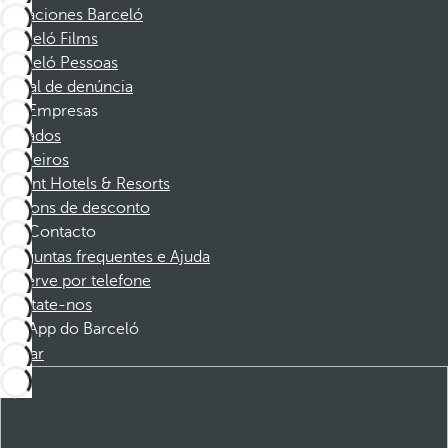
Vacaciones Barceló
Barceló Films
Barceló Pessoas
Canal de denúncia
Empresas
Afiliados
Parceiros
Dorint Hotels & Resorts
Cupons de desconto
Contacto
Perguntas frequentes e Ajuda
Reserve por telefone
Contate-nos
App do Barceló
Baixar