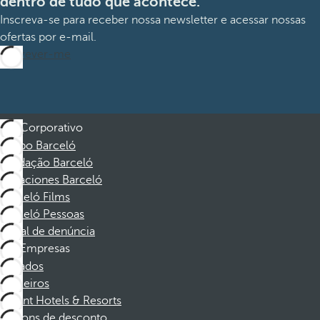
dentro de tudo que acontece.
Inscreva-se para receber nossa newsletter e acessar nossas
ofertas por e-mail.
Inscrever-me
Corporativo
Grupo Barceló
Fundação Barceló
Vacaciones Barceló
Barceló Films
Barceló Pessoas
Canal de denúncia
Empresas
Afiliados
Parceiros
Dorint Hotels & Resorts
Cupons de desconto