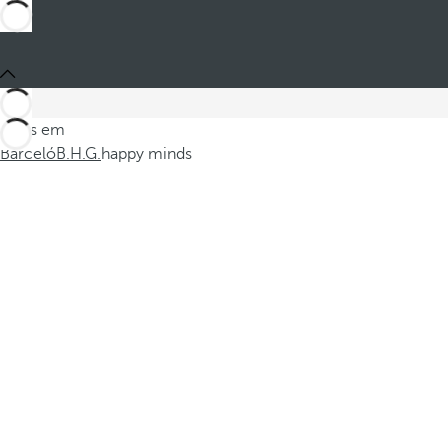
Estes em
Barceló
B.H.G.
happy minds