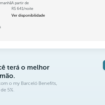
a manhã
A partir de
641
/noite
Ver disponibilidade
s
ê terá o melhor
 mão.
com o my Barceló Benefits,
 de 5%.