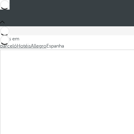
Estes em
Barceló
Hotéis
Allegro
Espanha