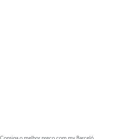
Consiga o melhor preço com my Barceló