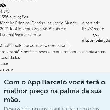
4.5/5
1356 avaliações
Madeira Principal Destino Insular do Mundo
A partir de
2021
RoofTop com vista 360º sobre o
731
/noite
Funchal
Piscina exterior
Ver
disponibilidade
/3 hotéis selecionados para comparar
mpara até 3 hotéis e reserva o que melhor se adapta a suas
ecessidades
echar
ompara
Com o App Barceló você terá o
melhor preço na palma da sua
mão.
Reservando no nosso aplicativo com o my