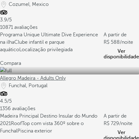
Cozumel, Mexico
3.9/5
10871 avaliações
Programa Unique Ultimate Dive Experience
A partir de
na ilha
Clube infantil e parque
588
/noite
aquático
Localização privilegiada
Ver
disponibilidade
Compara
Allegro Madeira - Adults Only
Funchal, Portugal
4.5/5
1356 avaliações
Madeira Principal Destino Insular do Mundo
A partir de
2021
RoofTop com vista 360º sobre o
729
/noite
Funchal
Piscina exterior
Ver
disponibilidade