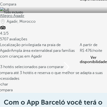
Compara
Tudo incluído
Allegro Agadir
Agadir, Morocco
4.1/5
5707 avaliações
Localização privilegiada na praia de
A partir de
Agadir
Ampla área externa
Ideal para famílias
476
/noite
com crianças em Agadir
Ver
disponibilidade
/3 hotéis selecionados para comparar
mpara até 3 hotéis e reserva o que melhor se adapta a suas
ecessidades
echar
ompara
Com o App Barceló você terá o