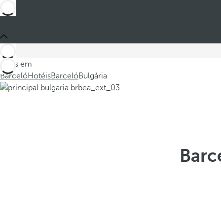
Estes em
Barceló
Hotéis
Barceló
Bulgária
Barc