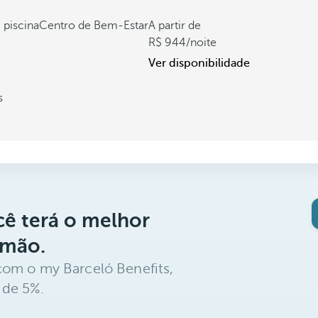
 piscina
Centro de Bem-Estar
A partir de
944
/noite
Ver disponibilidade
s
ê terá o melhor
 mão.
com o my Barceló Benefits,
 de 5%.