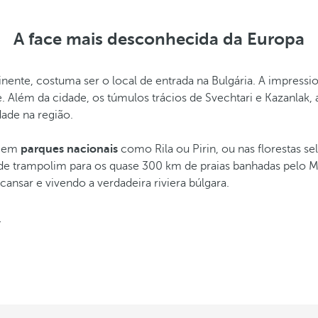
A face mais desconhecida da Europa
ntinente, costuma ser o local de entrada na Bulgária. A impres
. Além da cidade, os túmulos trácios de Svechtari e Kazanlak,
ade na região.
e em
parques nacionais
como Rila ou Pirin, ou nas florestas s
 de trampolim para os quase 300 km de praias banhadas pelo M
scansar e vivendo a verdadeira riviera búlgara.
.