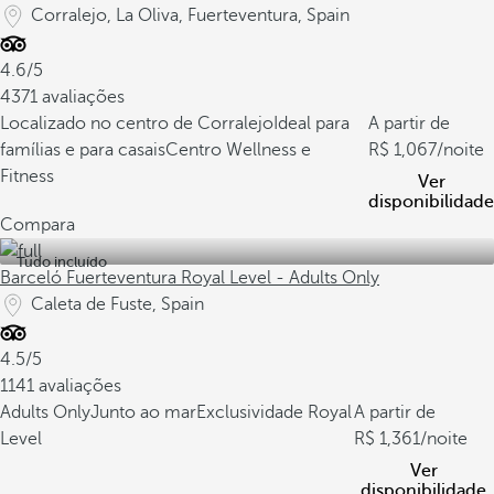
Corralejo, La Oliva, Fuerteventura, Spain
4.6/5
4371 avaliações
Localizado no centro de Corralejo
Ideal para
A partir de
famílias e para casais
Centro Wellness e
1,067
/noite
Fitness
Ver
disponibilidade
Compara
Tudo incluído
Barceló Fuerteventura Royal Level - Adults Only
Caleta de Fuste, Spain
4.5/5
1141 avaliações
Adults Only
Junto ao mar
Exclusividade Royal
A partir de
Level
1,361
/noite
Ver
disponibilidade