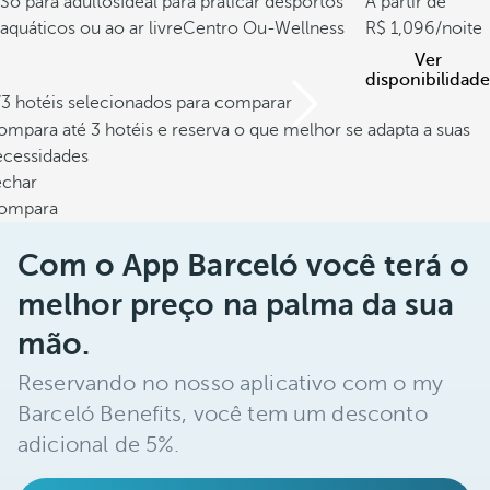
Só para adultos
Ideal para praticar desportos
A partir de
aquáticos ou ao ar livre
Centro Ou-Wellness
1,096
/noite
Ver
disponibilidade
/3 hotéis selecionados para comparar
mpara até 3 hotéis e reserva o que melhor se adapta a suas
ecessidades
echar
ompara
Com o App Barceló você terá o
melhor preço na palma da sua
mão.
Reservando no nosso aplicativo com o my
Barceló Benefits, você tem um desconto
adicional de 5%.