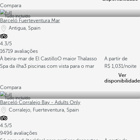
Compara
Tudo incluído
Barceló Fuerteventura Mar
Antigua, Spain
4.3/5
16719 avaliações
À beira-mar de El Castillo
O maior Thalasso
A partir de
Spa da ilha
3 piscinas com vista para o mar
1,031
/noite
Ver
disponibilidade
Compara
Tudo incluído
Barceló Corralejo Bay - Adults Only
Corralejo, Fuerteventura, Spain
4.5/5
9496 avaliações