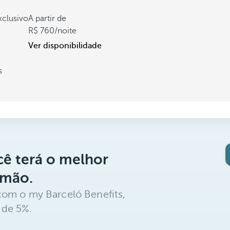
xclusivo
A partir de
760
/noite
Ver disponibilidade
s
ê terá o melhor
 mão.
com o my Barceló Benefits,
 de 5%.