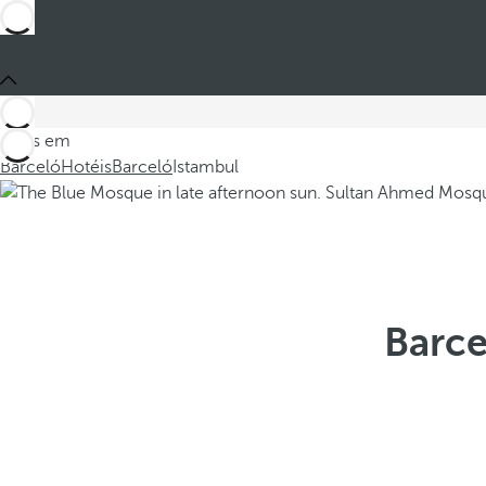
Estes em
Barceló
Hotéis
Barceló
Istambul
Barce