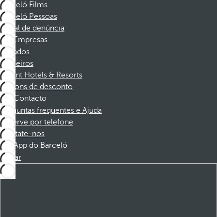
Barceló Films
Barceló Pessoas
Canal de denúncia
Empresas
Afiliados
Parceiros
Dorint Hotels & Resorts
Cupons de desconto
Contacto
Perguntas frequentes e Ajuda
Reserve por telefone
Contate-nos
App do Barceló
Baixar