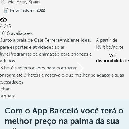
Mallorca, Spain
Reformado em 2022
4.2/5
1816 avaliações
Junto à praia de Cale Ferrera
Ambiente ideal
A partir de
para esportes e atividades ao ar
665
/noite
livre
Programas de animação para crianças e
Ver
disponibilidade
adultos
/3 hotéis selecionados para comparar
mpara até 3 hotéis e reserva o que melhor se adapta a suas
ecessidades
echar
ompara
Com o App Barceló você terá o
melhor preço na palma da sua