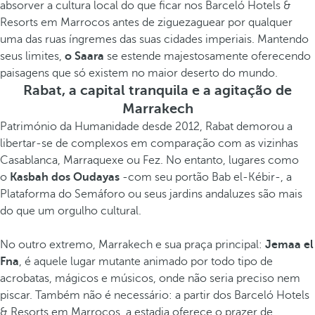
absorver a cultura local do que ficar nos Barceló Hotels &
Resorts em Marrocos antes de ziguezaguear por qualquer
uma das ruas íngremes das suas cidades imperiais. Mantendo
seus limites,
o Saara
se estende majestosamente oferecendo
paisagens que só existem no maior deserto do mundo.
Rabat, a capital tranquila e a agitação de
Marrakech
Património da Humanidade desde 2012, Rabat demorou a
libertar-se de complexos em comparação com as vizinhas
Casablanca, Marraquexe ou Fez. No entanto, lugares como
o
Kasbah dos Oudayas
-com seu portão Bab el-Kébir-, a
Plataforma do Semáforo ou seus jardins andaluzes são mais
do que um orgulho cultural.
No outro extremo, Marrakech e sua praça principal:
Jemaa el
Fna
, é aquele lugar mutante animado por todo tipo de
acrobatas, mágicos e músicos, onde não seria preciso nem
piscar. Também não é necessário: a partir dos Barceló Hotels
& Resorts em Marrocos, a estadia oferece o prazer de