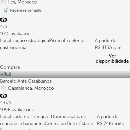
Fes, Morocco
Recém reformado
4/5
1615 avaliações
Localização estratégica
Piscina
Excelente
A partir de
gastronomia
413
/noite
Ver
disponibilidade
Compara
Barceló Anfa Casablanca
Casablanca, Morocco
4.6/5
1098 avaliações
Localizado no Triângulo Dourado
Salas de
A partir de
reuniões e banquetes
Centro de Bem-Estar e
748
/noite