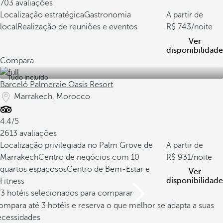
703 avaliações
Localização estratégica
Gastronomia
A partir de
local
Realização de reuniões e eventos
743
/noite
Ver
disponibilidade
Compara
Tudo incluído
Barceló Palmeraie Oasis Resort
Marrakech, Morocco
4.4/5
2613 avaliações
Localização privilegiada no Palm Grove de
A partir de
Marrakech
Centro de negócios com 10
931
/noite
quartos espaçosos
Centro de Bem-Estar e
Ver
disponibilidade
Fitness
/3 hotéis selecionados para comparar
mpara até 3 hotéis e reserva o que melhor se adapta a suas
ecessidades