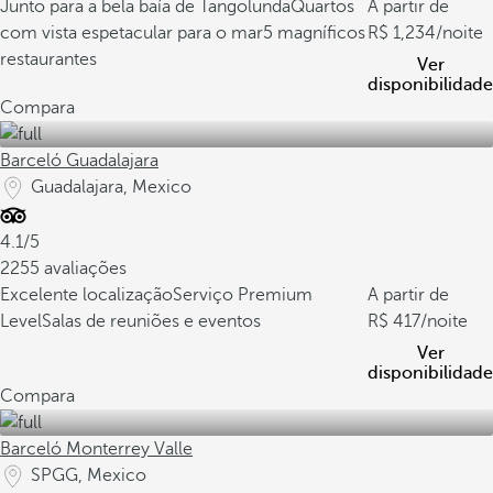
Junto para a bela baía de Tangolunda
Quartos
A partir de
com vista espetacular para o mar
5 magníficos
1,234
/noite
restaurantes
Ver
disponibilidade
Compara
Barceló Guadalajara
Guadalajara, Mexico
4.1/5
2255 avaliações
Excelente localização
Serviço Premium
A partir de
Level
Salas de reuniões e eventos
417
/noite
Ver
disponibilidade
Compara
Barceló Monterrey Valle
SPGG, Mexico