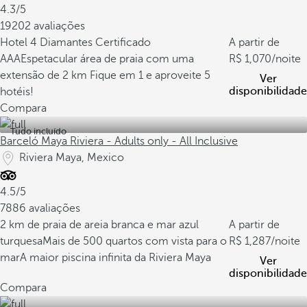
4.3/5
19202 avaliações
Hotel 4 Diamantes Certificado
A partir de
AAA
Espetacular área de praia com uma
1,070
/noite
extensão de 2 km
Fique em 1 e aproveite 5
Ver
disponibilidade
hotéis!
Compara
Tudo incluído
Barceló Maya Riviera - Adults only - All Inclusive
Riviera Maya, Mexico
4.5/5
7886 avaliações
2 km de praia de areia branca e mar azul
A partir de
turquesa
Mais de 500 quartos com vista para o
1,287
/noite
mar
A maior piscina infinita da Riviera Maya
Ver
disponibilidade
Compara