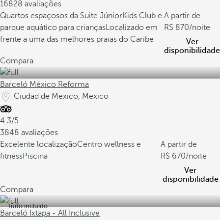
16828 avaliações
Quartos espaçosos da Suite Júnior
Kids Club e
A partir de
parque aquático para crianças
Localizado em
870
/noite
frente a uma das melhores praias do Caribe
Ver
disponibilidade
Compara
Barceló México Reforma
Ciudad de Mexico, Mexico
4.3/5
3848 avaliações
Excelente localização
Centro wellness e
A partir de
fitness
Piscina
670
/noite
Ver
disponibilidade
Compara
Tudo incluído
Barceló Ixtapa - All Inclusive