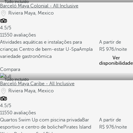
Tudo incluído
Barceló Maya Colonial - All Inclusive
Riviera Maya, Mexico
4.5/5
11550 avaliações
Atividades aquáticas e instalações para
A partir de
crianças
Centro de bem-estar U-Spa
Ampla
976
/noite
variedade gastronômica
Ver
disponibilidade
Compara
Tudo incluído
Barceló Maya Caribe - All Inclusive
Riviera Maya, Mexico
4.5/5
11550 avaliações
Quartos Swim Up com piscina privada
Bar
A partir de
esportivo e centro de boliche
Pirates Island
976
/noite