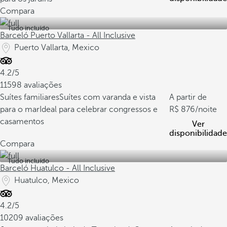
Compara
Tudo incluído
Barceló Puerto Vallarta - All Inclusive
Puerto Vallarta, Mexico
4.2/5
11598 avaliações
Suítes familiares
Suítes com varanda e vista
A partir de
para o mar
Ideal para celebrar congressos e
876
/noite
casamentos
Ver
disponibilidade
Compara
Tudo incluído
Barceló Huatulco - All Inclusive
Huatulco, Mexico
4.2/5
10209 avaliações