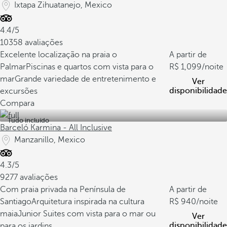
Ixtapa Zihuatanejo, Mexico
4.4/5
10358 avaliações
Excelente localização na praia o
A partir de
Palmar
Piscinas e quartos com vista para o
1,099
/noite
mar
Grande variedade de entretenimento e
Ver
disponibilidade
excursões
Compara
Tudo incluído
Barceló Karmina - All Inclusive
Manzanillo, Mexico
4.3/5
9277 avaliações
Com praia privada na Península de
A partir de
Santiago
Arquitetura inspirada na cultura
940
/noite
maia
Junior Suites com vista para o mar ou
Ver
disponibilidade
para os jardins