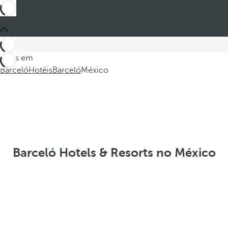
Estes em
Barceló
Hotéis
Barceló
México
Barceló Hotels & Resorts no México