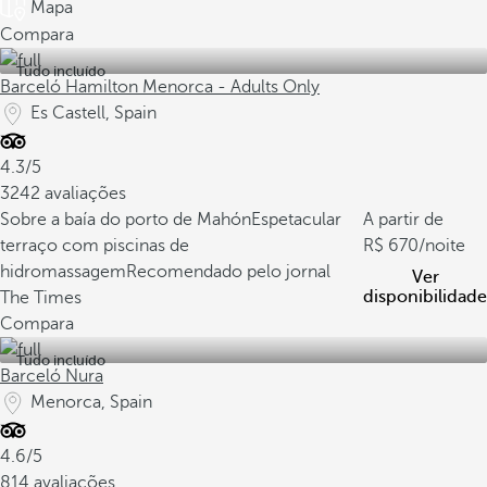
Mapa
Compara
Tudo incluído
Barceló Hamilton Menorca - Adults Only
Es Castell, Spain
4.3/5
3242 avaliações
Sobre a baía do porto de Mahón
Espetacular
A partir de
terraço com piscinas de
670
/noite
hidromassagem
Recomendado pelo jornal
Ver
disponibilidade
The Times
Compara
Tudo incluído
Barceló Nura
Menorca, Spain
4.6/5
814 avaliações