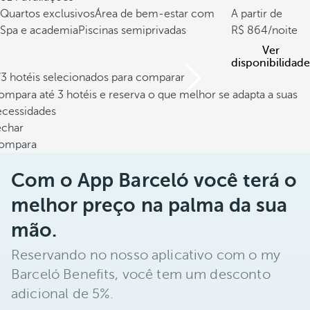
Quartos exclusivos
Área de bem-estar com
A partir de
Spa e academia
Piscinas semiprivadas
864
/noite
Ver
disponibilidade
/3 hotéis selecionados para comparar
mpara até 3 hotéis e reserva o que melhor se adapta a suas
ecessidades
echar
ompara
Com o App Barceló você terá o
melhor preço na palma da sua
mão.
Reservando no nosso aplicativo com o my
Barceló Benefits, você tem um desconto
adicional de 5%.