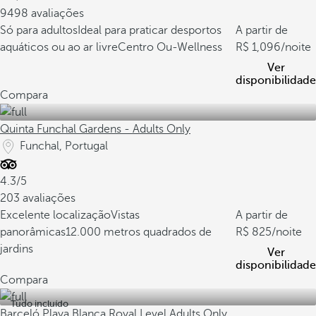
9498 avaliações
Só para adultos
Ideal para praticar desportos
A partir de
aquáticos ou ao ar livre
Centro Ou-Wellness
1,096
/noite
Ver
disponibilidade
Compara
Quinta Funchal Gardens - Adults Only
Funchal, Portugal
4.3/5
203 avaliações
Excelente localização
Vistas
A partir de
panorâmicas
12.000 metros quadrados de
825
/noite
jardins
Ver
disponibilidade
Compara
Tudo incluído
Barceló Playa Blanca Royal Level Adults Only