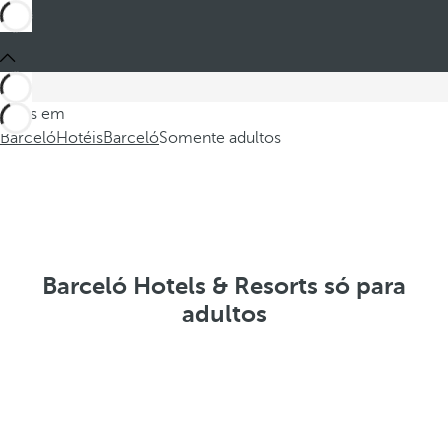
Estes em
Barceló
Hotéis
Barceló
Somente adultos
Barceló Hotels & Resorts só para
adultos