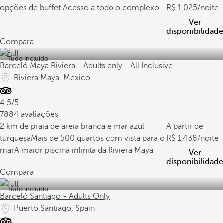
opções de buffet
Acesso a todo o complexo
1,025
/noite
Ver
disponibilidade
Compara
Tudo incluído
Barceló Maya Riviera - Adults only - All Inclusive
Riviera Maya, Mexico
4.5/5
7884 avaliações
2 km de praia de areia branca e mar azul
A partir de
turquesa
Mais de 500 quartos com vista para o
1,438
/noite
mar
A maior piscina infinita da Riviera Maya
Ver
disponibilidade
Compara
Tudo incluído
Barceló Santiago - Adults Only
Puerto Santiago, Spain