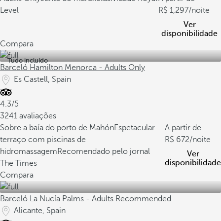
Level
1,297
/noite
Ver
disponibilidade
Compara
Tudo incluído
Barceló Hamilton Menorca - Adults Only
Es Castell, Spain
4.3/5
3241 avaliações
Sobre a baía do porto de Mahón
Espetacular
A partir de
terraço com piscinas de
672
/noite
hidromassagem
Recomendado pelo jornal
Ver
disponibilidade
The Times
Compara
Barceló La Nucía Palms - Adults Recommended
Alicante, Spain