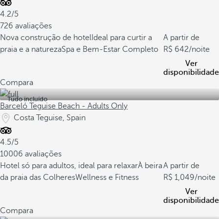
4.2/5
726 avaliações
Nova construção de hotel
Ideal para curtir a
A partir de
praia e a natureza
Spa e Bem-Estar Completo
642
/noite
Ver
disponibilidade
Compara
Tudo incluído
Barceló Teguise Beach - Adults Only
Costa Teguise, Spain
4.5/5
10006 avaliações
Hotel só para adultos, ideal para relaxar
À beira
A partir de
da praia das Colheres
Wellness e Fitness
1,049
/noite
Ver
disponibilidade
Compara