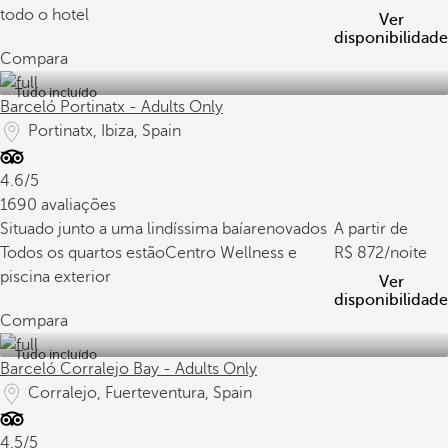
todo o hotel
Ver
disponibilidade
Compara
Tudo incluído
Barceló Portinatx - Adults Only
Portinatx, Ibiza, Spain
4.6/5
1690 avaliações
Situado junto a uma lindíssima baía
renovados
A partir de
Todos os quartos estão
Centro Wellness e
872
/noite
piscina exterior
Ver
disponibilidade
Compara
Tudo incluído
Barceló Corralejo Bay - Adults Only
Corralejo, Fuerteventura, Spain
4.5/5