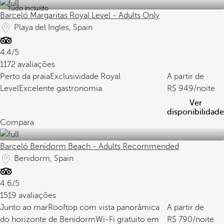
Tudo incluído
Barceló Margaritas Royal Level - Adults Only
Playa del Ingles, Spain
4.4/5
1172 avaliações
Perto da praia
Exclusividade Royal
A partir de
Level
Excelente gastronomia
949
/noite
Ver
disponibilidade
Compara
Barceló Benidorm Beach - Adults Recommended
Benidorm, Spain
4.6/5
1519 avaliações
Junto ao mar
Rooftop com vista panorâmica
A partir de
do horizonte de Benidorm
Wi-Fi gratuito em
790
/noite