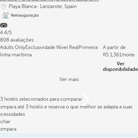
Playa Blanca- Lanzarote, Spain
Reinauguração
4.4/5
808 avaliações
Adults Only
Exclusividade Nível Real
Primeira
A partir de
linha marítima
1,361
/noite
Ver
disponibilidade
Ver mais
/3 hotéis selecionados para comparar
mpara até 3 hotéis e reserva o que melhor se adapta a suas
ecessidades
echar
ompara