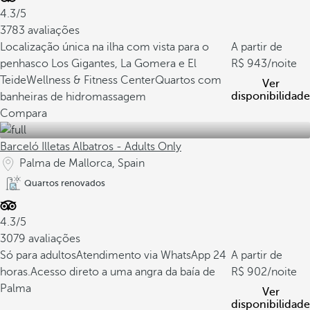
4.3/5
3783 avaliações
Localização única na ilha com vista para o
A partir de
penhasco Los Gigantes, La Gomera e El
943
/noite
Teide
Wellness & Fitness Center
Quartos com
Ver
disponibilidade
banheiras de hidromassagem
Compara
Barceló Illetas Albatros - Adults Only
Palma de Mallorca, Spain
Quartos renovados
4.3/5
3079 avaliações
Só para adultos
Atendimento via WhatsApp 24
A partir de
horas.
Acesso direto a uma angra da baía de
902
/noite
Palma
Ver
disponibilidade