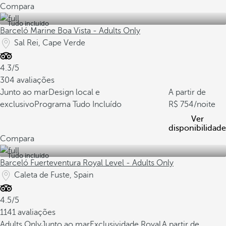
Compara
Tudo incluído
Barceló Marine Boa Vista - Adults Only
Sal Rei, Cape Verde
4.3/5
304 avaliações
Junto ao mar
Design local e
A partir de
exclusivo
Programa Tudo Incluído
754
/noite
Ver
disponibilidade
Compara
Tudo incluído
Barceló Fuerteventura Royal Level - Adults Only
Caleta de Fuste, Spain
4.5/5
1141 avaliações
Adults Only
Junto ao mar
Exclusividade Royal
A partir de