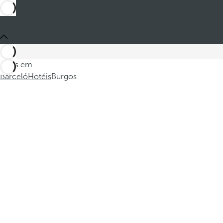
Estes em
Barceló
Hotéis
Burgos