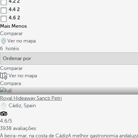
4.2
2
4.4
2
4.6
2
Mais
Menos
Comparar
Ver no mapa
6
hotéis
Comparar
Ver no mapa
Compara
Royal Hideaway Sancti Petri
Cádiz, Spain
4.6/5
3938 avaliações
À beira-mar, na costa de Cádiz
A melhor gastronomia andaluz