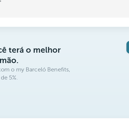
s
ê terá o melhor
 mão.
com o my Barceló Benefits,
 de 5%.