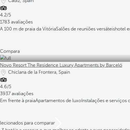
Cádiz, Spain
4.2/5
1783 avaliações
A 100 m de praia da Vitória
Salões de reuniões versáteis
hotel e
Compara
Novo Resort The Residence Luxury Apartments by Barceló
Chiclana de la Frontera, Spain
4.6/5
3937 avaliações
Em frente à praia
Apartamentos de luxo
Instalações e serviços 
elecionados para comparar